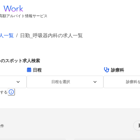
高額アルバイト情報サービス
人一覧
/
日勤_呼吸器内科の求人一覧
科のスポット求人検索
日程
診療科
日程を選択
診療科
する
0件