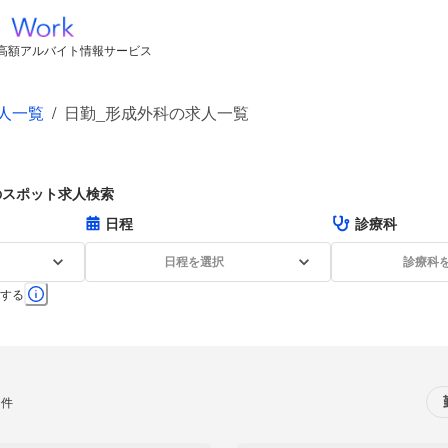
高額アルバイト情報サービス
人一覧
/
日勤_形成外科の求人一覧
のスポット求人検索
日程
診療科
日程を選択
診療科
する
0件