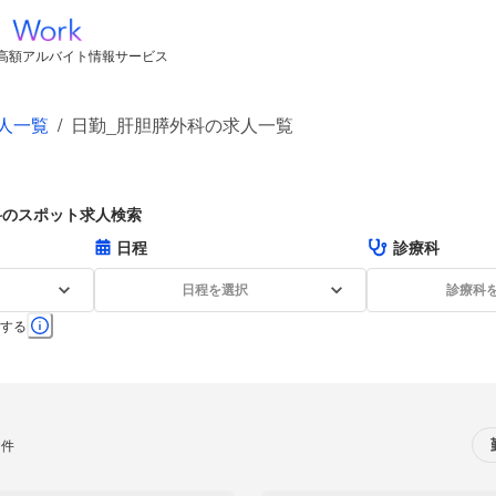
高額アルバイト情報サービス
人一覧
/
日勤_肝胆膵外科の求人一覧
科のスポット求人検索
日程
診療科
日程を選択
診療科
する
0件