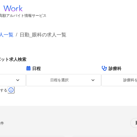
高額アルバイト情報サービス
人一覧
/
日勤_眼科の求人一覧
ポット求人検索
日程
診療科
日程を選択
診療科
する
0件