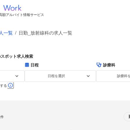
高額アルバイト情報サービス
人一覧
/
日勤_放射線科の求人一覧
のスポット求人検索
日程
診療科
日程を選択
診療科
する
0件