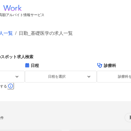
高額アルバイト情報サービス
人一覧
/
日勤_基礎医学の求人一覧
のスポット求人検索
日程
診療科
日程を選択
診療科
する
0件