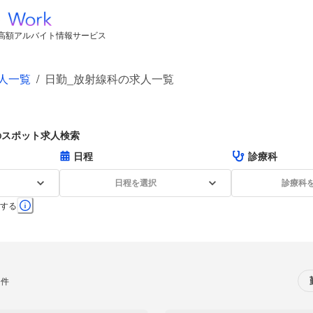
高額アルバイト情報サービス
人一覧
/
日勤_放射線科の求人一覧
のスポット求人検索
日程
診療科
日程を選択
診療科
する
0件