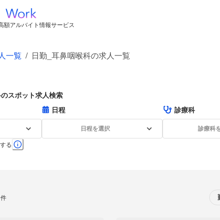
高額アルバイト情報サービス
人一覧
/
日勤_耳鼻咽喉科の求人一覧
科のスポット求人検索
日程
診療科
日程を選択
診療科
する
0件