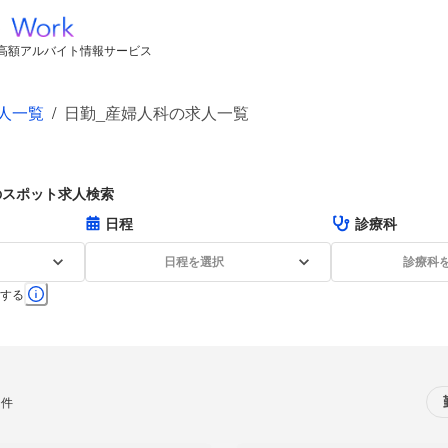
高額アルバイト情報サービス
人一覧
/
日勤_産婦人科の求人一覧
のスポット求人検索
日程
診療科
日程を選択
診療科
する
0件