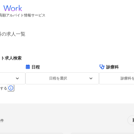
高額アルバイト情報サービス
科の求人一覧
ット求人検索
日程
診療科
日程を選択
診療科
する
0件