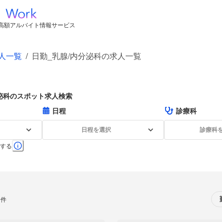
高額アルバイト情報サービス
人一覧
/
日勤_乳腺/内分泌科の求人一覧
泌科のスポット求人検索
日程
診療科
日程を選択
診療科
する
0件