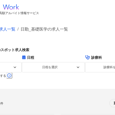
高額アルバイト情報サービス
求人一覧
/
日勤_基礎医学の求人一覧
のスポット求人検索
日程
診療科
日程を選択
診療科
する
0件