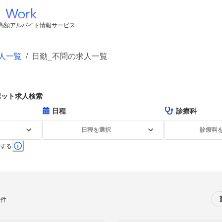
高額アルバイト情報サービス
人一覧
/
日勤_不問の求人一覧
ポット求人検索
日程
診療科
日程を選択
診療科
する
0件